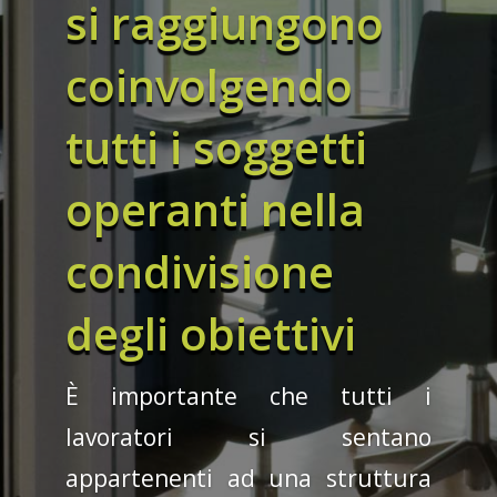
si raggiungono
coinvolgendo
tutti i soggetti
operanti nella
condivisione
degli obiettivi
È importante che tutti i
lavoratori si sentano
appartenenti ad una struttura