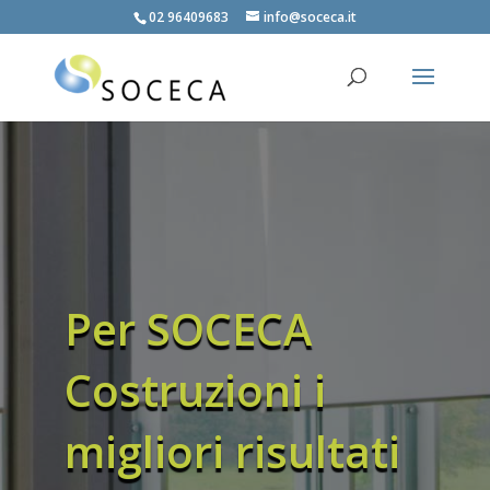
02 96409683
info@soceca.it
Per SOCECA
Costruzioni i
migliori risultati