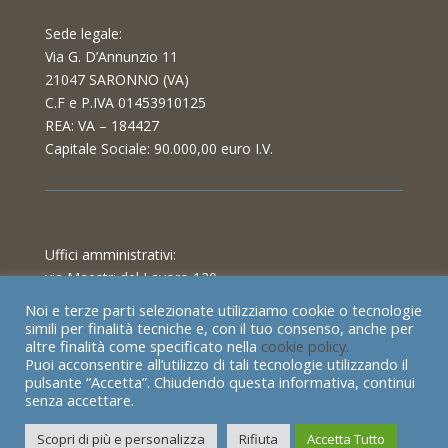
Sede legale:
Via G. D’Annunzio 11
21047 SARONNO (VA)
C.F e P.IVA 01453910125
REA: VA – 184427
Capitale Sociale: 90.000,00 euro I.V.
Uffici amministrativi:
via Maestri del Lavoro 120
21040 Cislago (VA)
Noi e terze parti selezionate utilizziamo cookie o tecnologie
telefono: (+ 39) 02 96409683
simili per finalità tecniche e, con il tuo consenso, anche per
altre finalità come specificato nella
cookie policy.
fax: (+ 39) 02 96409684
Puoi acconsentire all’utilizzo di tali tecnologie utilizzando il
email: info@soceca.it
pulsante “Accetta”. Chiudendo questa informativa, continui
pec: soceca@legalmail.it
senza accettare.
Scopri di più e personalizza
Rifiuta
Accetta Tutto